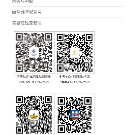
美容院加盟
丽蒂雅商城官网
美容院经营管理
三天祛痘·赋活肌肤新能量
七天美白·见证肌肤光采
LADYARTHONGYUN
YIDISHUI-HONGYUN